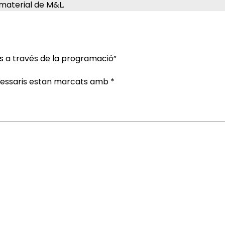
material de M&L.
s a través de la programació”
cessaris estan marcats amb
*