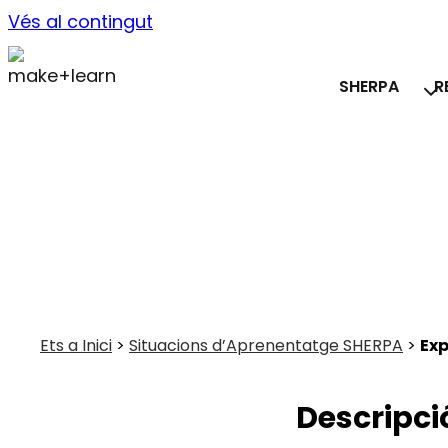
Vés al contingut
SHERPA
R
Explora les emocions a 
Introducció a la programació per 
M'INTERESSA!
Ets a Inici
>
Situacions d’Aprenentatge SHERPA
>
Exp
Descripci