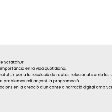
de ScratchJr.
mportància en la vida quotidiana.
cratchJr per a la resolució de reptes relacionats amb les
ó de problemes mitjançant la programació.
cions en la creació d’un conte o narració digital amb Sc