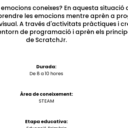
 emocions coneixes? En aquesta situació 
omprendre les emocions mentre aprèn a p
sual. A través d'activitats pràctiques i 
'entorn de programació i aprèn els princ
de ScratchJr.
Durada:
De 8 a 10 hores
Àrea de coneixement:
STEAM
Etapa educativa: