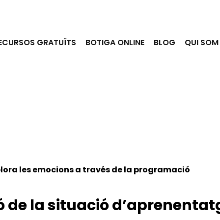
ECURSOS GRATUÏTS
BOTIGA ONLINE
BLOG
QUI SOM
través de la programació
blocs amb ScratchJr
lora les emocions a través de la programació
ó de la situació d’aprenentat