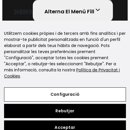
SHERPA
Alterna El Menú Fill
SITUACIONS D’APRENENTATGE SHERPA
ITINERARIS SHERPA (PRIMÀRIA)
Utilitzem cookies pròpies i de tercers amb fins analítics i per
ITINERARIS SHERPA (ESO I BATXILLERAT)
mostrar-te publicitat personalitzada en funció d'un perfil
NOVA EINA PER FER EL TEU PRESSUPOST
elaborat a partir dels teus hàbits de navegació. Pots
EN 5′
personalitzar les teves preferències prement
RECURSOS GRATUÏTS
"Configuració", acceptar totes les cookies prement
BOTIGA ONLINE
"Acceptar", o rebutjar-les seleccionant "Rebutjar". Per a
BLOG
més informació, consulta la nostra
Política de Privacitat i
QUI SOM
Cookies
.
SOL·LICITA INFORMACIÓ
Configuració
Avís Legal
Política de Privacitat i Cookies
Rebutjar
Condicions de compra
Acceptar
Configuració