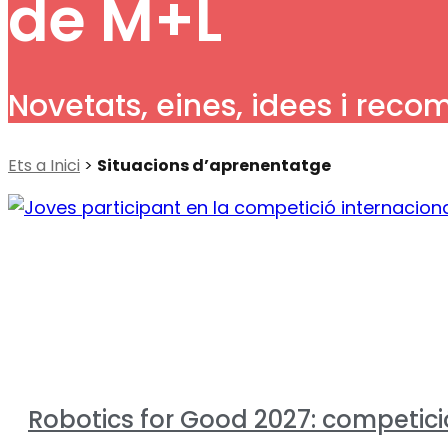
de M+L
Novetats, eines, idees i reco
Ets a Inici
>
Situacions d’aprenentatge
Robotics for Good 2027: competició