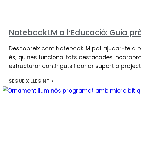
NotebookLM a l’Educació: Guia pr
Descobreix com NotebookLM pot ajudar-te a plan
és, quines funcionalitats destacades incorpora 
estructurar continguts i donar suport a projec
SEGUEIX LLEGINT >