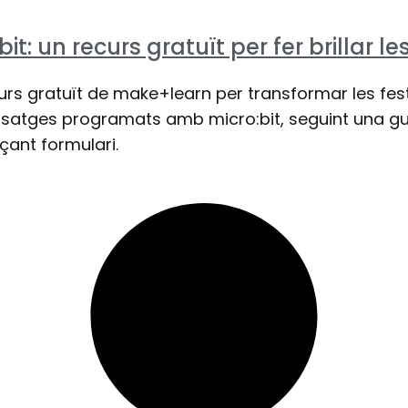
t: un recurs gratuït per fer brillar le
curs gratuït de make+learn per transformar les fes
atges programats amb micro:bit, seguint una guia
çant formulari.