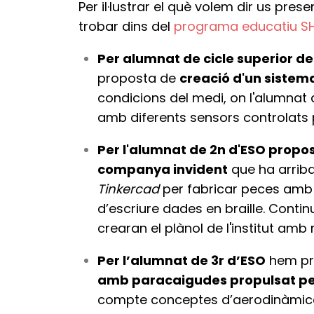
Per il·lustrar el què volem dir us pre
trobar dins del
programa educatiu S
Per alumnat de cicle superior d
proposta de
creació d'un sistem
condicions del medi, on l'alumnat 
amb diferents sensors controlats p
Per l'alumnat de 2n d'ESO propose
companya invident
que ha arribat
Tinkercad
per fabricar peces amb u
d’escriure dades en braille. Conti
crearan el plànol de l'institut am
Per l’alumnat de 3r d’ESO
hem pre
amb paracaigudes propulsat pe
compte conceptes d’aerodinàmica,