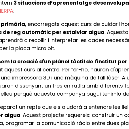
sentem
3 situacions d’aprenentatge desenvolup
HERPA
:
e primària
, encarregats aquest curs de cuidar l'h
a de reg automàtic per estalviar aigua
. Aquesta
aprendrà a recollir i interpretar les dades necessà
er la placa micro:bit.
m la creació d'un plànol tàctil de l'institut pe
 aquest curs al centre. Per fer-ho, hauran d'aprend
na impressora 3D i una màquina de tall làser. A u
nuaran dissenyant un tres en ratlla amb diferents 
b relleu perquè aquesta companya pugui tenir-lo de
parat un repte que els ajudarà a entendre les lle
r aigua
. Aquest projecte requereix: construir un 
 programar la comunicació ràdio entre dues plaq