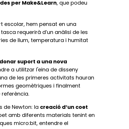
ades per Make&Learn
, que podeu
ort escolar, hem pensat en una
 tasca requerirà d’un anàlisi de les
ries de llum, temperatura i humitat
r donar suport a una nova
re a utilitzar l'eina de disseny
na de les primeres activitats hauran
formes geomètriques i finalment
 referència.
is de Newton: la
creació d’un coet
coet amb diferents materials tenint en
ues micro:bit, entendre el