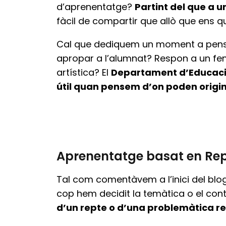
d’aprenentatge?
Partint del que a u
fàcil de compartir que allò que ens q
Cal que dediquem un moment a pensar
apropar a l’alumnat? Respon a un fen
artística? El
Departament d’Educació 
útil quan pensem d’on poden origin
Aprenentatge basat en Re
Tal com comentàvem a l’inici del blo
cop hem decidit la temàtica o el con
d’un repte o d’una problemàtica re