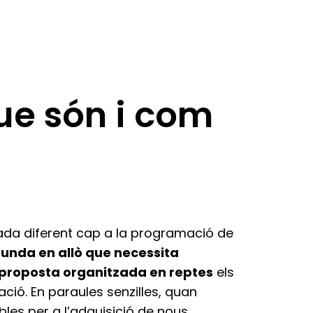
ue són i com
rada diferent cap a la programació de
funda en allò que necessita
 proposta organitzada en reptes
els
ció. En paraules senzilles, quan
les per a l’adquisició de nous