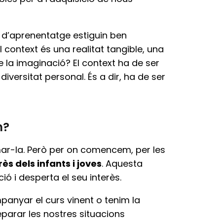
s d’aprenentatge estiguin ben
context és una realitat tangible, una
e la imaginació? El context ha de ser
iversitat personal. És a dir, ha de ser
m?
ar-la. Però per on comencem, per les
s dels infants i joves
. Aquesta
ó i desperta el seu interès.
anyar el curs vinent o tenim la
arar les nostres situacions