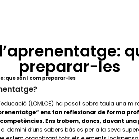
d’aprenentatge: q
preparar-les
e: que són i com preparar-les
enentatge?
i d’educació (LOMLOE) ha posat sobre taula una mi
prenentatge” ens fan reflexionar de forma pro
 competències. Ens trobem, doncs, davant una
l domini d’uns sabers bàsics per a la seva supera
 estem organitzant tots els elements indispensab