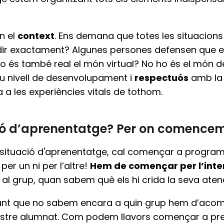
n el
context
. Ens demana que totes les situacion
dir exactament? Algunes persones defensen que el 
 no és també real el món virtual? No ho és el món d
u nivell de desenvolupament i
respectuós
amb la d
 a les experiències vitals de tothom.
ó d’aprenentatge? Per on comence
situació d'aprenentatge, cal començar a program
er un ni per l’altre!
Hem de començar per l’interè
l grup, quan sabem què els hi crida la seva atenci
unt que no sabem encara a quin grup hem d’acomp
stre alumnat. Com podem llavors començar a prep