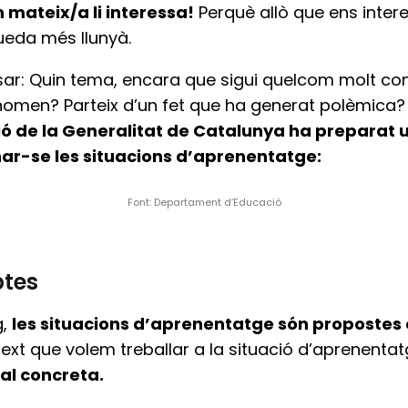
n mateix/a li interessa!
Perquè allò que ens inter
ueda més llunyà.
: Quin tema, encara que sigui quelcom molt conc
omen? Parteix d’un fet que ha generat polèmica? 
de la Generalitat de Catalunya ha preparat un
ar-se les situacions d’aprenentatge:
Font: Departament d’Educació
ptes
g,
les situacions d’aprenentatge són propostes
text que volem treballar a la situació d’aprenenta
al concreta.